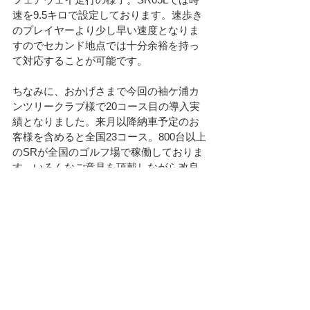
速を9.5キロで設定しております。速歩き
のプレイヤーより少し早い速度となりま
すのでセカンド地点では十分余裕を持っ
て対応することが可能です。
ちなみに、おかげさまで今回の袖ケ浦カ
ンツリークラブ様で20コース目の導入実
績となりました。来月以降納車予定のお
客様を含めると全国23コース。800台以上
のSRが全国のゴルフ場で稼働しておりま
す。いろんなご意見を頂戴しながら改良
を加え現行モデルは第5世代モデルとなり
ます
が、一部部品仕様が変わるため来年
にはフルモデルチェンジの予定となって
おります。現行モデルの生産は今年いっ
ぱいとなりますので現行モデル、モデル
チェンジ後のモデルともにお早めにお問
い合わください。