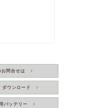
のお問合せは
 ダウンロード
ディカート SR-X 出荷
開いたしました。
用バッテリー