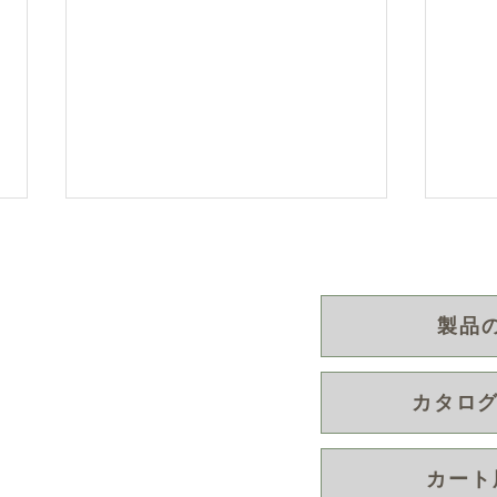
製品
カタログ
MOVE SR-X v2 / Turf Walker
キャ
v2 全国でご試乗いただいたい
を再
町152
ております。キャディカート
カート
/ プレイヤーカート