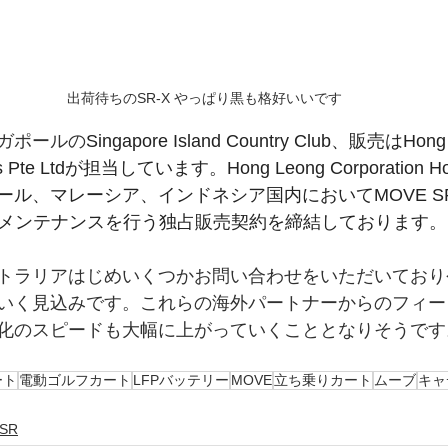
出荷待ちのSR-X やっぱり黒も格好いいです
ガポールの
Singapore Island Country Club、販売はHong
ngs Pte Ltdが担当しています。Hong Leong Corporation Hold
ル、マレーシア、インドネシア国内においてMOVE SR-
rの販売・メンテナンスを行う独占販売契約を締結しております。
トラリアはじめいくつかお問い合わせをいただいており
いく見込みです。これらの海外パートナーからのフィー
化のスピードも大幅に上がっていくこととなりそうです
ート
電動ゴルフカート
LFPバッテリー
MOVE
立ち乗りカート
ムーブ
キャ
SR