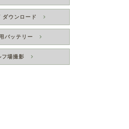
 ダウンロード
立ち乗りキャディカート
VE SR-Xの納車レポート
用バッテリー
ルフ場撮影