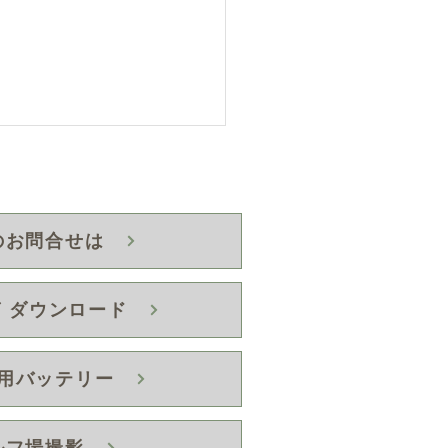
のお問合せは
 ダウンロード
ディカート SR-X 出荷
開いたしました。
用バッテリー