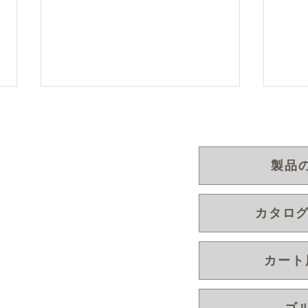
製品
カタログ
MOVE SR-X v2 / Turf Walker
キャ
v2 全国でご試乗いただいたい
を再
町152
ております。キャディカート
カート
/ プレイヤーカート
8-2