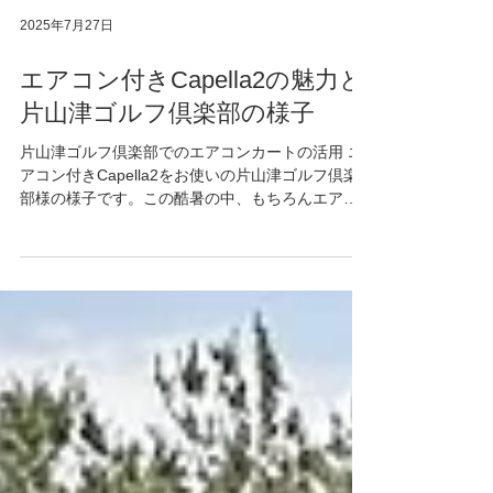
2025年7月27日
エアコン付きCapella2の魅力と
片山津ゴルフ倶楽部の様子
片山津ゴルフ倶楽部でのエアコンカートの活用 エ
アコン付きCapella2をお使いの片山津ゴルフ倶楽
部様の様子です。この酷暑の中、もちろんエアコ
ンカート20台がフル稼働中です。 人を検知すると
5秒でエアコンが再開します。 ちょうどお客様がパ
ターをされているシーンですが、人感センサーが
ついているので、人が乗っていないこのシーンで
はエアコンは一旦停止し、バッテリーの消費を抑
えています。 バッテリー、余裕です。 写真上はラ
ウンド終了後のバッテリー残量です。Capella2（2