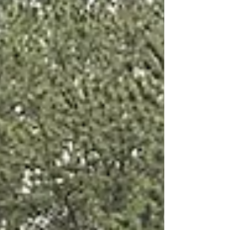
人乗り）はコース乗り入れ条件になりますが、余
裕を持ってラウンドできています。（走行＋エア
コン全開のラウンド終了後） エアコンの耐久性と
メンテナンス 以前にも書いていますが、エアコン
自体の耐久性がどこまでかということと、シーズ
ンごとのメンテナンスの問題があるため、エアコ
ン自体の販売はしていません。しかし、Capellaユ
ーザー様には通常よりお安くレンタル提供を行っ
ています。 Capella2の特長 ベースモデルとなる
Capella2 ですが、エアコン仕様が可能な大容量
LFPバッテリー