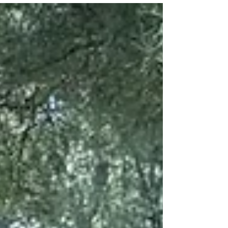
ッド。コースの緑にものすごく映える、鮮やかな
赤色。実は最近人気で立て続けに、このカラーで
ご注文をいただいております。流行るかも。 アメ
リカさん、ほんと勘弁して・・ もちろん真夏の灼
熱対策でご注文いただいていたのですが、昨今の
世界情勢の中でいくつものパーツに流通不足が出
ておりまして、冷汗かきまくりだったのですが…
遅れながらもなんとか真夏までにお届けすること
ができました。 走行とエアコン、1つのバッテリー
で走るのはMOVEだけ 走行も、エアコン電源も、1
つだけで対応する。これが私たちのコンセプト。 1
つは「軽量化」。もう一つは毎日の充電作業を簡
単にすること。ゴルフカートにもバッテリーにも
精通した私たちだからこそのエアコンゴルフカー
トへのテーマとしております。その他の部品もす
べてシート下に収納し、低重心による走行安定性
も実現しています。 ゴルフカートエアコン モ