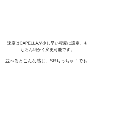
速度はCAPELLAが少し早い程度に設定。も
ちろん細かく変更可能です。
並べるとこんな感じ。SRちっちゃ！でも
プレイヤー全員をケアするSRのほうが圧
倒的に距離を走ります。写真は9番の最終
地点なのでカート道に並んでいますが、
通常はフェアウェイをこの組み合わせで
走っています。まずは全車お届けが最優
先ですがMOVE-EVのキャディカート＆プ
レイヤーカートのスタイルをご採用いた
だいた初めてのコースとなるこちらのコ
ースではTAG SYATEMと組み合わせた運
行管理や、各カートのLFPバッテリーを電
源として活用する様々なテストも行って