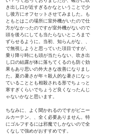
い？って思っておりましたが、確かに吹
き出し口が近すぎるかなということで少
し後方にオフセットさせてみました。も
ともとはこの場所に室外機がいたので仕
方がなかったのですが室外機がないので
頭を後ろにしても当たらないところまで
ずらせるように。当初、知らんがな、、
で無視しようと思っていた項目ですが、
乗り降り時にも頭が当たらない、吹き出
し口の結露が体に落ちてくるのも防ぐ効
果もあり思いの外大きな改善になりまし
た。夏の暑さが年々殺人的な暑さになっ
ていることとも相殺される形でちょっと
寒すぎくらいでちょうど良くなったんじ
ゃないかなと思います。
ちなみに、よく聞かれるのですがビニー
ルカーテン、、全く必要ありません。特
にゴルフするには邪魔でしかないので全
くなしで強めがおすすめです。